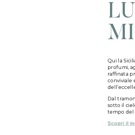
L’esperienza ga
espressione più 
dettaglio è pe