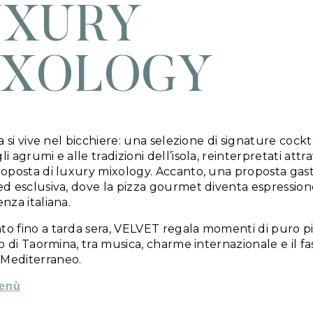
stronomica VRetreats trova in
VELVET
, roo
sofisticata. Tra mixology d’autore, atmosfer
nsato per trasformare ogni momento in un’e
incontrano in perfetto