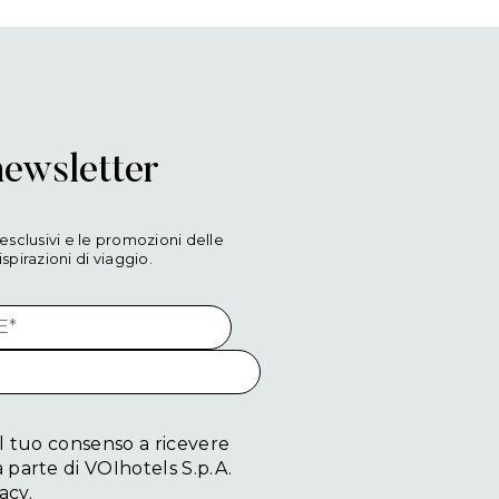
LUXURY
MIXOLOG
Qui la Sicilia si vive nel bicchiere: una selezi
profumi, agli agrumi e alle tradizioni dell’is
raffinata proposta di luxury mixology. Acc
conviviale ed esclusiva, dove la pizza gour
dell’eccellenza italiana.
Dal tramonto fino a tarda sera, VELVET reg
sotto il cielo di Taormina, tra musica, charm