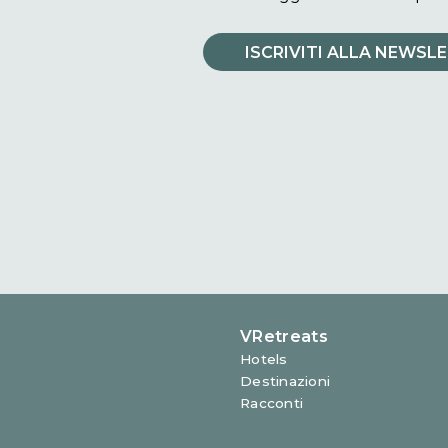
Iscriviti alla 
Non perdere gli aggiornamenti sulle novit
dimore VRetreats. Ti aspettiamo