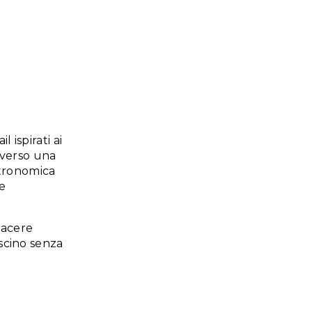
ftop e cocktail bar del Mazzarò Sea Palace, 
a elegante e una vista che abbraccia la baia,
sperienza memorabile, dove gusto e panora
 equilibrio.