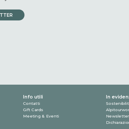
tempo del Mediterraneo.
Scopri il menù
nostra newsletter
à, gli eventi esclusivi e le promozioni delle
 con nuove ispirazioni di viaggio.