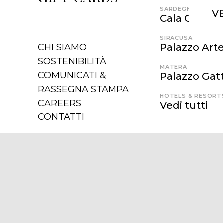
SARDEGNA
V
Cala Cunch
SIRACUSA
Palazzo Art
CHI SIAMO
SOSTENIBILITÀ
MATERA
COMUNICATI &
Palazzo Gatt
RASSEGNA STAMPA
HOTELS & RESORT
CAREERS
Vedi tutti
CONTATTI