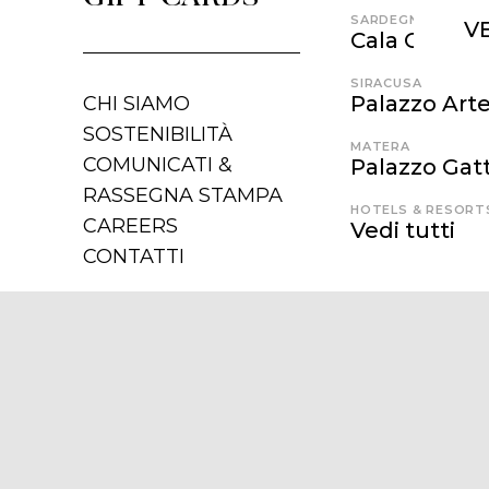
SARDEGNA
V
Cala Cunch
SIRACUSA
Palazzo Art
CHI SIAMO
SOSTENIBILITÀ
MATERA
COMUNICATI &
Palazzo Gatt
RASSEGNA STAMPA
HOTELS & RESORT
CAREERS
Vedi tutti
CONTATTI