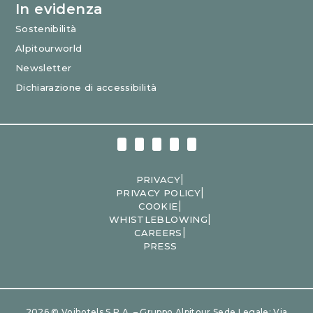
In evidenza
Sostenibilità
Alpitourworld
Newsletter
Dichiarazione di accessibilità
|
PRIVACY
|
PRIVACY POLICY
|
COOKIE
|
WHISTLEBLOWING
|
CAREERS
PRESS
2026 © Voihotels S.p.A. – Gruppo Alpitour Sede Legale: Via