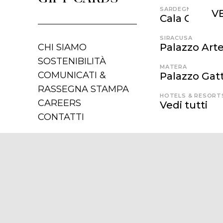
SARDEGNA
V
Cala Cunch
SIRACUSA
Palazzo Art
CHI SIAMO
SOSTENIBILITÀ
MATERA
COMUNICATI &
Palazzo Gatt
RASSEGNA STAMPA
HOTELS & RESORT
CAREERS
Vedi tutti
CONTATTI