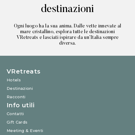
destinazioni
Ogni luogo ha la sua anima. Dalle vette innevate al
mare cristallino, esplora tutte le destinazioni
VRetreats e lasciati ispirare da un’Italia sempre
diversa.
VRetreats
Hotels
Destinazioni
Racconti
Info utili
Contatti
Gift Cards
Meeting & Eventi