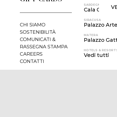
SARDEGNA
V
Cala Cunch
SIRACUSA
Palazzo Art
CHI SIAMO
SOSTENIBILITÀ
MATERA
COMUNICATI &
Palazzo Gatt
RASSEGNA STAMPA
HOTELS & RESORT
CAREERS
Vedi tutti
CONTATTI