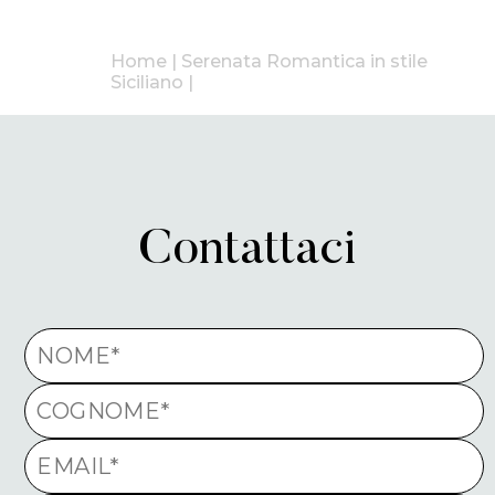
Home
|
Serenata Romantica in stile
Siciliano
|
Contattaci