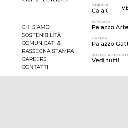
SARDEGNA
V
Cala Cunch
SIRACUSA
Palazzo Art
CHI SIAMO
SOSTENIBILITÀ
MATERA
COMUNICATI &
Palazzo Gatt
RASSEGNA STAMPA
HOTELS & RESORT
CAREERS
Vedi tutti
CONTATTI