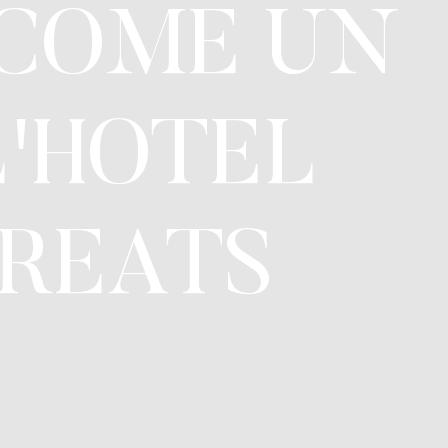
 COME UN
'HOTEL
TREATS