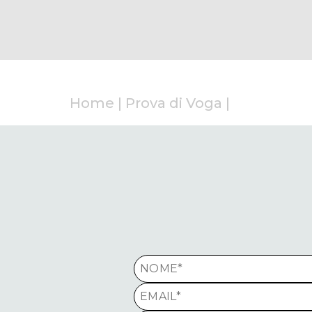
Home
|
Prova di Voga
|