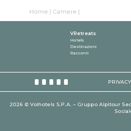
Home
|
Camere
|
PRIVAC
2026 © Voihotels S.p.A. – Gruppo Alpitour Sede
Social