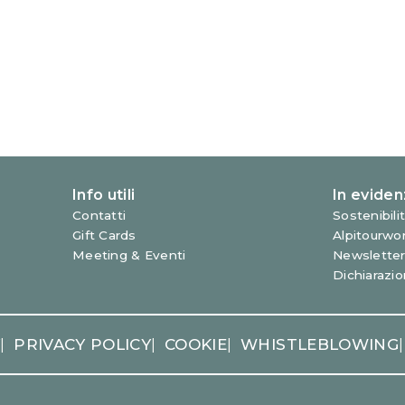
oma (RM)
+39 06 58 88 61
Y
PRIVACY POLICY
COOKIE
WHISTLEBLOWING
|
|
|
|