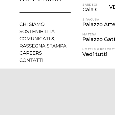
SARDEGNA
V
Cala Cunch
SIRACUSA
Palazzo Art
CHI SIAMO
SOSTENIBILITÀ
MATERA
COMUNICATI &
Palazzo Gatt
RASSEGNA STAMPA
HOTELS & RESORT
CAREERS
Vedi tutti
CONTATTI