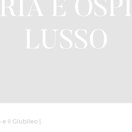
RIA E OSP
LUSSO
e il Giubileo
|