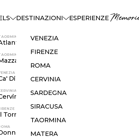
Memorie
ELS
DESTINAZIONI
ESPERIENZE
TAORMINA
VENEZIA
Atlantis Bay
FIRENZE
TAORMINA
Mazzarò Sea Palace
ROMA
VENEZIA
Ca' Di Dio
CERVINIA
CERVINIA
SARDEGNA
Cervino
SIRACUSA
FIRENZE
Il Tornabuoni
TAORMINA
ROMA
Donna Camilla Savelli
MATERA