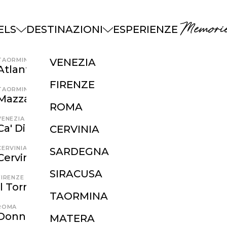
Memorie
ELS
DESTINAZIONI
ESPERIENZE
TAORMINA
VENEZIA
Atlantis Bay
FIRENZE
TAORMINA
Mazzarò Sea Palace
ROMA
VENEZIA
Ca' Di Dio
CERVINIA
CERVINIA
SARDEGNA
Cervino
SIRACUSA
FIRENZE
Il Tornabuoni
TAORMINA
ROMA
Donna Camilla Savelli
MATERA